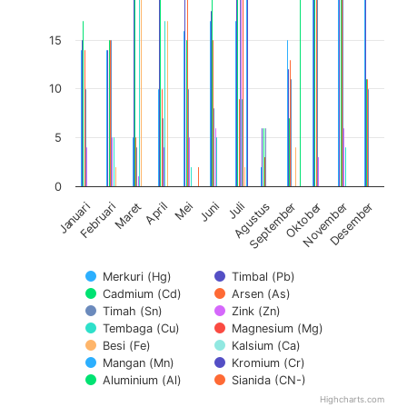
15
10
5
0
Februari
Mei
Agustus
November
Maret
Juni
September
Desember
Januari
April
Juli
Oktober
Merkuri (Hg)
Timbal (Pb)
Cadmium (Cd)
Arsen (As)
Timah (Sn)
Zink (Zn)
Tembaga (Cu)
Magnesium (Mg)
Besi (Fe)
Kalsium (Ca)
Mangan (Mn)
Kromium (Cr)
Aluminium (Al)
Sianida (CN-)
Highcharts.com