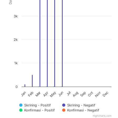
3k
2k
1k
0
Feb
May
Aug
Nov
Jan
Apr
Jul
Oct
Mar
Jun
Sep
Dec
Skrining - Positif
Skrining - Negatif
Konfirmasi - Positif
Konfirmasi - Negatif
Highcharts.com